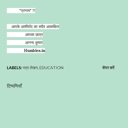
"प्रणाम" !!!
आपके आशीर्वाद का सदैव आकांक्षित
आपका छात्र
आनन्द कुमार
Humbles.in
LABELS:
पत्र लेखन
EDUCATION
शेयर करें
टिप्पणियाँ