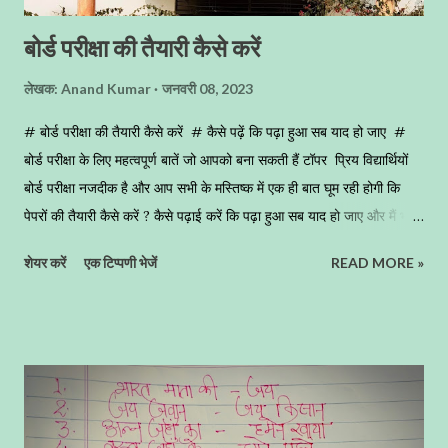
बोर्ड परीक्षा की तैयारी कैसे करें
लेखक:
Anand Kumar
जनवरी 08, 2023
# बोर्ड परीक्षा की तैयारी कैसे करें # कैसे पढ़ें कि पढ़ा हुआ सब याद हो जाए #
बोर्ड परीक्षा के लिए महत्वपूर्ण बातें जो आपको बना सकती हैं टॉपर प्रिय विद्यार्थियों
बोर्ड परीक्षा नजदीक है और आप सभी के मस्तिष्क में एक ही बात घूम रही होगी कि
पेपरों की तैयारी कैसे करें ? कैसे पढ़ाई करें कि पढ़ा हुआ सब याद हो जाए और मैं भूलूॅं
भी ना । साथ ही मैं आपको यह समझा दूॅंगा कि बोर्ड परीक्षा में कॉपी कैसे लिखें कि
शेयर करें
एक टिप्पणी भेजें
READ MORE »
आपको आपकी मेहनत का प्रतिफल मिल जाए बहुत से बच्चों को यह शिकायत रहती
है कि सर मैंने सभी प्रश्न हल किए थे परन्त इच्छा अनुरूप रिजल्ट नहीं आया । तो मैं
आज आप सबको कुछ महत्वपूर्ण बातें बताने जा रहा हूॅं जो आपको परीक्षा में अच्छे अंक
लाने के लिए कारगर सिद्ध हो सकती हैं। बोर्ड परीक्षा की तैयारी कैसे करें - जब बोर्ड
परीक्षा नजदीक आती है तब बच्चों में घबराहट उत्पन्न हो जाती है वह सोचते हैं क्या -
क्या पढ़ा जाए, क्या ना पढ़ा जाए ऐसा तो नहीं जो मैं पढ़ रहा हूॅं, याद कर रहा हूॅं, वह
बोर्ड परीक्षा में आए ही ना । यदि आप इस उधेड़बुन में हैं तो आप एक अच्छे विद्यार्थी की