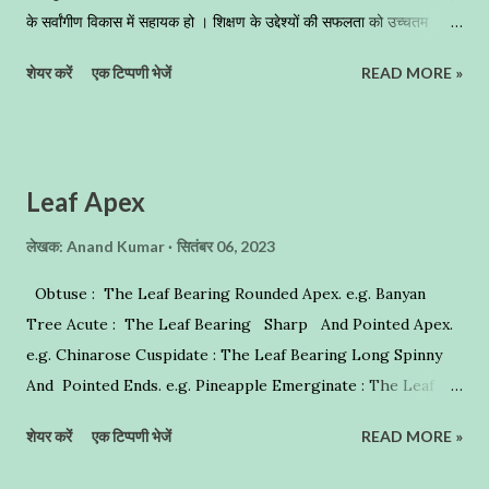
के सर्वांगीण विकास में सहायक हो । शिक्षण के उद्देश्यों की सफलता को उच्चतम
ऊंचाई तक पहुंचाने में शिक्षण विधियों का महत्वपूर्ण योगदान है । शिक्षण कार्य की
शेयर करें
एक टिप्पणी भेजें
READ MORE »
आधी सफलता शिक्षण विधियों में निहित है । समुचित शिक्षण विधियों के बिना शिक्षण
उद्देश्यों की सफलता प्राप्ति उसी प्रकार है, जिस प्रकार एक बिना पंखों का पक्षी उड़
तो नहीं सकता परन्तु वह फड़फड़ाता रहता है , ठीक इसी प्रकार अध्यापक भी वगैर
किसी शिक्षण विधि के, वगैर किसी पाठ-योजना के पढ़ाता है , तो वह निश्चित ही अपनी
Leaf Apex
ऊर्जा को फालतू में व्यय करता है , और उसे सही मायनों में परिवर्तित करने में असफल
रहता है । शिक्षण विधि की सफलता शिक्षक , विद्यार्थी ,पाठ्यवस्तु पर निर्भर करती है
लेखक:
Anand Kumar
सितंबर 06, 2023
। छात्र को सीखने के लिए शिक्षक का ज्ञान उतना महत्वपूर्ण नहीं है , जितनी कि
Obtuse : The Leaf Bearing Rounded Apex. e.g. Banyan
शिक्षक द्वारा प्रयुक्त शिक्षण विधि । क्योंकि यदि शि...
Tree Acute : The Leaf Bearing Sharp And Pointed Apex.
e.g. Chinarose Cuspidate : The Leaf Bearing Long Spinny
And Pointed Ends. e.g. Pineapple Emerginate : The Leaf
Bearing A Deep Notch On The Apex. e.g. Bauhinia - Anand
शेयर करें
एक टिप्पणी भेजें
READ MORE »
Kumar Humbles.in