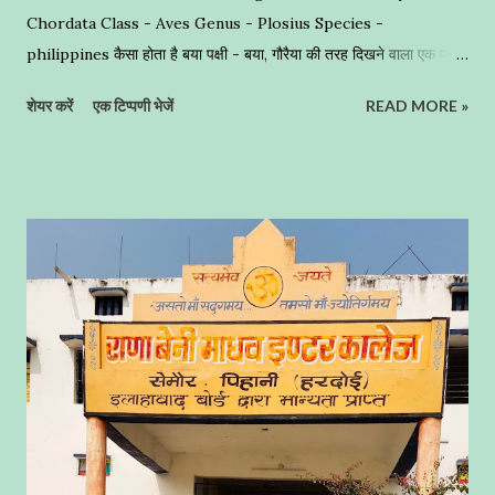
Chordata Class - Aves Genus - Plosius Species -
philippines कैसा होता है बया पक्षी - बया, गौरैया की तरह दिखने वाला एक पक्षी
है , जो हल्के पीले रंग का होता है, यह बुनकर प्रजाति का माना जाता है । अद्भुत
शेयर करें
एक टिप्पणी भेजें
READ MORE »
घोंसलों का निर्माण - यह नन्हा सा पक्षी घास के छोटे-छोटे तिनको और पत्तियों को
बुनकर लटकता हुआ बेहद ही खूबसूरत घोंसले का निर्माण करता है । इसलिए इसे
बुनकर पक्षी (Weaver Bird) भी कहा जाता है । ज्यादातर कहां बनाते हैं घोंसले -
इनके अधिकतर घोंसले हमने खजूर के पेड़ों पर देखें हैं,जो अद्भुत कारीगरी का नमूना
पेश करते हैं । शायद इनके घोंसलों का निर्माण नर पक्षियों द्वारा किया जाता है । इन्हें
आप पक्षियों का इंजीनियर कहें तो अतिश्योक्ति न होगी । यह समूह में रहना पसन्द
करते हैैं , क्योंकि इसकी वजह से इसके बच्चों को परभक्षियों से सुरक्षा प्रदान होती है
। बया प्रजाति के पक्षी पूरे भारतीय उपमहादीप और दक्षिण पूर्वी एशिया में देखने को
मिलते है। इनका स्वर चीं ...