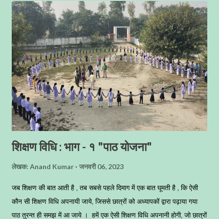
जिंदगी यह मलाल रहेगा कि काश अच्छे से मेहनत कर ली होती, तो आज इस मार्कशीट
पर अच्छे नम्बर लिखे होते । जब - जब आप मार्कशीट देखेंगे तब - तब आपका मन
आपको ही कोसेगा, और आप बार - बार ग्लानि से भरते रहेंगे । वैसे तमाम नौकरियों में
आपके एकेडमिक अंको का ज्यादा महत्व नहीं ह...
शिक्षण विधि : भाग - १ "पाठ योजना"
लेखक:
Anand Kumar
जनवरी 06, 2023
जब शिक्षण की बात आती है , तब सबसे पहले दिमाग में एक बात घूमती है , कि ऐसी
कौन सी शिक्षण विधि अपनायी जाये, जिससे छात्रों को अध्यापकों द्वारा पढ़ाया गया
पाठ तुरन्त ही समझ में आ जाये । हमें एक ऐसी शिक्षण विधि अपनानी होगी, जो छात्रों