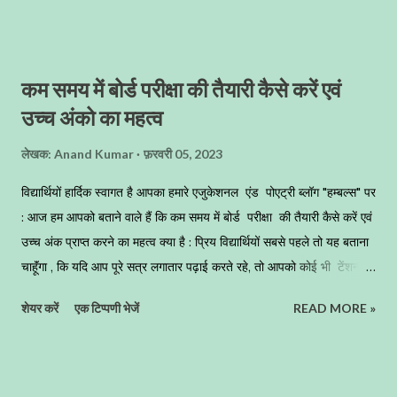
कम समय में बोर्ड परीक्षा की तैयारी कैसे करें एवं
उच्च अंको का महत्व
लेखक:
Anand Kumar
फ़रवरी 05, 2023
विद्यार्थियों हार्दिक स्वागत है आपका हमारे एजुकेशनल एंड पोएट्री ब्लॉग "हम्बल्स" पर
: आज हम आपको बताने वाले हैं कि कम समय में बोर्ड परीक्षा की तैयारी कैसे करें एवं
उच्च अंक प्राप्त करने का महत्व क्या है : प्रिय विद्यार्थियों सबसे पहले तो यह बताना
चाहूॅंगा , कि यदि आप पूरे सत्र लगातार पढ़ाई करते रहे, तो आपको कोई भी टेंशन
लेने की जरूरत नहीं है, बस आप काॅन्टीनुअशली जो भी आपने साल भर पढ़ा है,
शेयर करें
एक टिप्पणी भेजें
READ MORE »
उसका अच्छे से रिवीजन कर लेना है । जिन बच्चों ने पूरे सत्र अच्छे से पढ़ाई नहीं की
है अथवा किसी कारणवश काॅन्टीनुअशली पढ़ाई नहीं कर पाए, तो उनके लिए यह समय
कठिन साबित हो सकता है । अब आप वगैर कोई समय गंवाए अपनी पूरी ताकत और
पूरा समय परीक्षा की तैयारी में झोंक दीजिए । यदि आपने अभी मेहनत नहीं की तो पूरी