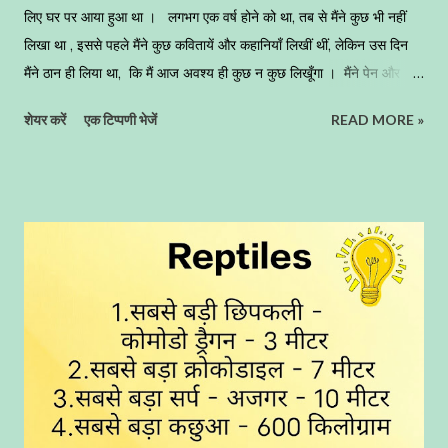
लिए घर पर आया हुआ था । लगभग एक वर्ष होने को था, तब से मैंने कुछ भी नहीं
लिखा था , इससे पहले मैंने कुछ कवितायें और कहानियाँ लिखीं थीं, लेकिन उस दिन
मैंने ठान ही लिया था, कि मैं आज अवश्य ही कुछ न कुछ लिखूँगा । मैंने पेन और
कॉपी ली, और छत पर आ गया । मैं पश्चिम दिशा की ओर बैठ गया, सूर्य बिल्कुल हमारे
शेयर करें
एक टिप्पणी भेजें
READ MORE »
सामने था, जो कुछ समय पश्चात अस्त होने वाला था । जून का महीना था, हवा मध्यम
गति से चल रही थी, जो ठण्डी और सुहावनी थी । आस-पास का वातावरण शान्त था
। मैं अपने साथ एक पेज भी लाया था, जिस पर एक अधूरी गद्य रचना थी, सोचा कि
आज इसे अवश्य पूरा कर लूँगा, मैंने पेन उठाया और उस पर लिखने के लिए कुछ
सोचने लगा, परन्तु कुछ शब्द नहीं बन पा रहे थे, कभी पेन के ऊपरी हिस्से को दाँँतों के
बीच में रखता और कभी अपने मोबाइल फोन को अंगुलियों के सहारे से उसे वृत्ताकार
घुमाता, परन्तु कुछ लिखने के बजाय, मैं मंत्रमुग्ध सा एकटक सामने की ओर देखता
रहता ! और देखता क्यूँ नहीं, सामने एक ऐसी विषय वस्तु ही...