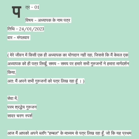
प
त्र
- 01
विषय - अध्यापक के नाम पत्र
तिथि - 24/01/2023
वार - मंगलवार
( मेरे जीवन में किसी एक ही अध्यापक का योगदान नही रहा, जिससे कि मैं केवल एक
अध्यापक को ही पत्र लिखूँ, समय - समय पर हमारे सभी गुरुजनों ने हमारा मार्गदर्शन
किया,
अत: मैं अपने सभी गुरुजनों को पत्र लिख रहा हूँ । )
सेवा में,
परम श्रद्धेय गुरुजन
सादर चरण स्पर्श
आज मैं आपको अपने ब्लाॅग "हम्बल" के माध्यम से पत्र लिख रहा हूँ, जो कि यह प्रथम