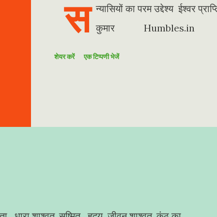
स
न्यासियों का परम उद्देश्य ईश्वर प
कुमार Humbles.in
शेयर करें
एक टिप्पणी भेजें
लता धारा शाश्वत, सुष्मित हृदय जीवन शाश्वत, कंठ का