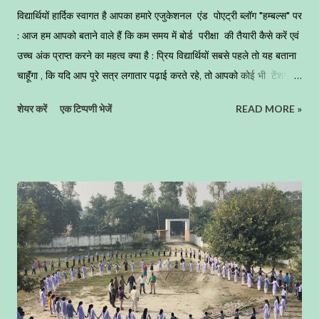
विद्यार्थियों हार्दिक स्वागत है आपका हमारे एजुकेशनल एंड पोएट्री ब्लॉग "हम्बल्स" पर
: आज हम आपको बताने वाले हैं कि कम समय में बोर्ड परीक्षा की तैयारी कैसे करें एवं
उच्च अंक प्राप्त करने का महत्व क्या है : प्रिय विद्यार्थियों सबसे पहले तो यह बताना
चाहूॅंगा , कि यदि आप पूरे सत्र लगातार पढ़ाई करते रहे, तो आपको कोई भी टेंशन
लेने की जरूरत नहीं है, बस आप काॅन्टीनुअशली जो भी आपने साल भर पढ़ा है,
शेयर करें
एक टिप्पणी भेजें
READ MORE »
उसका अच्छे से रिवीजन कर लेना है । जिन बच्चों ने पूरे सत्र अच्छे से पढ़ाई नहीं की
है अथवा किसी कारणवश काॅन्टीनुअशली पढ़ाई नहीं कर पाए, तो उनके लिए यह समय
कठिन साबित हो सकता है । अब आप वगैर कोई समय गंवाए अपनी पूरी ताकत और
पूरा समय परीक्षा की तैयारी में झोंक दीजिए । यदि आपने अभी मेहनत नहीं की तो पूरी
जिंदगी यह मलाल रहेगा कि काश अच्छे से मेहनत कर ली होती, तो आज इस मार्कशीट
पर अच्छे नम्बर लिखे होते । जब - जब आप मार्कशीट देखेंगे तब - तब आपका मन
आपको ही कोसेगा, और आप बार - बार ग्लानि से भरते रहेंगे । वैसे तमाम नौकरियों में
आपके एकेडमिक अंको का ज्यादा महत्व नहीं ह...