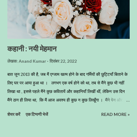
कहानी : नयी मेहमान
लेखक:
Anand Kumar
दिसंबर 22, 2022
बात जून 2013 की है, जब मैं एग्जाम खत्म होने के बाद गर्मियों की छुट्टियाँ बिताने के
लिए घर पर आया हुआ था । लगभग एक वर्ष होने को था, तब से मैंने कुछ भी नहीं
लिखा था , इससे पहले मैंने कुछ कवितायें और कहानियाँ लिखीं थीं, लेकिन उस दिन
मैंने ठान ही लिया था, कि मैं आज अवश्य ही कुछ न कुछ लिखूँगा । मैंने पेन और
कॉपी ली, और छत पर आ गया । मैं पश्चिम दिशा की ओर बैठ गया, सूर्य बिल्कुल हमारे
शेयर करें
एक टिप्पणी भेजें
READ MORE »
सामने था, जो कुछ समय पश्चात अस्त होने वाला था । जून का महीना था, हवा मध्यम
गति से चल रही थी, जो ठण्डी और सुहावनी थी । आस-पास का वातावरण शान्त था
। मैं अपने साथ एक पेज भी लाया था, जिस पर एक अधूरी गद्य रचना थी, सोचा कि