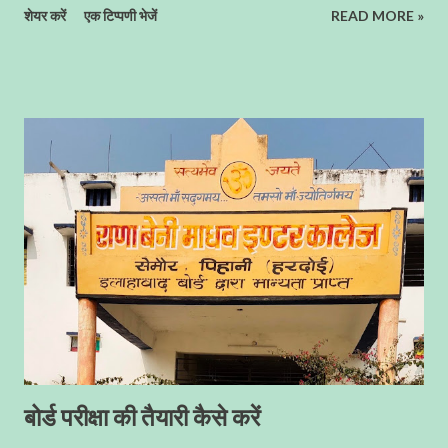
शेयर करें
एक टिप्पणी भेजें
READ MORE »
घोंसलों का निर्माण - यह नन्हा सा पक्षी घास के छोटे-छोटे तिनको और पत्तियों को
बुनकर लटकता हुआ बेहद ही खूबसूरत घोंसले का निर्माण करता है । इसलिए इसे
बुनकर पक्षी (Weaver Bird) भी कहा जाता है । ज्यादातर कहां बनाते हैं घोंसले -
इनके अधिकतर घोंसले हमने खजूर के पेड़ों पर देखें हैं,जो अद्भुत कारीगरी का नमूना
पेश करते हैं । शायद इनके घोंसलों का निर्माण नर पक्षियों द्वारा किया जाता है । इन्हें
आप पक्षियों का इंजीनियर कहें तो अतिश्योक्ति न होगी । यह समूह में रहना पसन्द
करते हैैं , क्योंकि इसकी वजह से इसके बच्चों को परभक्षियों से सुरक्षा प्रदान होती है
। बया प्रजाति के पक्षी पूरे भारतीय उपमहादीप और दक्षिण पूर्वी एशिया में देखने को
मिलते है। इनका स्वर चीं ...
बोर्ड परीक्षा की तैयारी कैसे करें