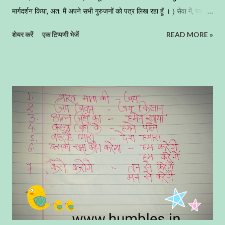
मार्गदर्शन किया, अत: मैं अपने सभी गुरुजनों को पत्र लिख रहा हूँ । ) सेवा में, परम
श्रद्धेय गुरुजन सादर चरण स्पर्श आज मैं आपको अपने ब्लाॅग "हम्बल" के माध्यम से
शेयर करें
एक टिप्पणी भेजें
READ MORE »
पत्र लिख रहा हूँ, जो कि यह प्रथम अवसर है कि मैं आप सब के प्रति पत्र के
माध्यम से अपनी श्रद्धा व्यक्त कर रहा हूँ । इससे पहले मैने आपको कभी भी पत्र नहीं
लिखा, क्योंकि जब - जब हमें आपके मार्गदर्शन की आवश्यकता हुई, तब-तब आप
सबने हमारे सिर पर सस्नेह हाथ रखकर अपने शुभाशीष से हमें अभिसिंचित किया ।
आप सब के सानिध्य में रहकर जो ज्ञान हमने अर्जित किया वह अतुल्यनीय है , और
आज वही ज्ञान मैं अपने विद्यार्थियों तक पहुँचा रहा हूँ । मेरे साइन्स के गुरुवर..... मैं
आपसे बहुत ही ज्यादा प्रभावित रहा, आज मैं भी आपके पदचिन्हो पर चलकर साइन्स
टीचर बना , आप अच्छे अध्यापक होने के साथ - साथ आप में अच्छे मानवीय...