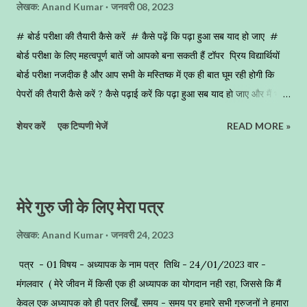
लेखक:
Anand Kumar
जनवरी 08, 2023
# बोर्ड परीक्षा की तैयारी कैसे करें # कैसे पढ़ें कि पढ़ा हुआ सब याद हो जाए #
बोर्ड परीक्षा के लिए महत्वपूर्ण बातें जो आपको बना सकती हैं टॉपर प्रिय विद्यार्थियों
बोर्ड परीक्षा नजदीक है और आप सभी के मस्तिष्क में एक ही बात घूम रही होगी कि
पेपरों की तैयारी कैसे करें ? कैसे पढ़ाई करें कि पढ़ा हुआ सब याद हो जाए और मैं भूलूॅं
भी ना । साथ ही मैं आपको यह समझा दूॅंगा कि बोर्ड परीक्षा में कॉपी कैसे लिखें कि
शेयर करें
एक टिप्पणी भेजें
READ MORE »
आपको आपकी मेहनत का प्रतिफल मिल जाए बहुत से बच्चों को यह शिकायत रहती
है कि सर मैंने सभी प्रश्न हल किए थे परन्त इच्छा अनुरूप रिजल्ट नहीं आया । तो मैं
आज आप सबको कुछ महत्वपूर्ण बातें बताने जा रहा हूॅं जो आपको परीक्षा में अच्छे अंक
लाने के लिए कारगर सिद्ध हो सकती हैं। बोर्ड परीक्षा की तैयारी कैसे करें - जब बोर्ड
मेरे गुरु जी के लिए मेरा पत्र
परीक्षा नजदीक आती है तब बच्चों में घबराहट उत्पन्न हो जाती है वह सोचते हैं क्या -
क्या पढ़ा जाए, क्या ना पढ़ा जाए ऐसा तो नहीं जो मैं पढ़ रहा हूॅं, याद कर रहा हूॅं, वह
लेखक:
Anand Kumar
जनवरी 24, 2023
बोर्ड परीक्षा में आए ही ना । यदि आप इस उधेड़बुन में हैं तो आप एक अच्छे विद्यार्थी की
पत्र - 01 विषय - अध्यापक के नाम पत्र तिथि - 24/01/2023 वार -
भाॅंति व्...
मंगलवार ( मेरे जीवन में किसी एक ही अध्यापक का योगदान नही रहा, जिससे कि मैं
केवल एक अध्यापक को ही पत्र लिखूँ, समय - समय पर हमारे सभी गुरुजनों ने हमारा