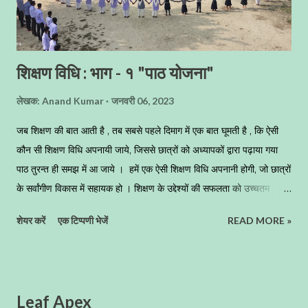
शिक्षण विधि : भाग - १ "पाठ योजना"
लेखक:
Anand Kumar
जनवरी 06, 2023
जब शिक्षण की बात आती है , तब सबसे पहले दिमाग में एक बात घूमती है , कि ऐसी
कौन सी शिक्षण विधि अपनायी जाये, जिससे छात्रों को अध्यापकों द्वारा पढ़ाया गया
पाठ तुरन्त ही समझ में आ जाये । हमें एक ऐसी शिक्षण विधि अपनानी होगी, जो छात्रों
के सर्वांगीण विकास में सहायक हो । शिक्षण के उद्देश्यों की सफलता को उच्चतम
ऊंचाई तक पहुंचाने में शिक्षण विधियों का महत्वपूर्ण योगदान है । शिक्षण कार्य की
शेयर करें
एक टिप्पणी भेजें
READ MORE »
आधी सफलता शिक्षण विधियों में निहित है । समुचित शिक्षण विधियों के बिना शिक्षण
उद्देश्यों की सफलता प्राप्ति उसी प्रकार है, जिस प्रकार एक बिना पंखों का पक्षी उड़
तो नहीं सकता परन्तु वह फड़फड़ाता रहता है , ठीक इसी प्रकार अध्यापक भी वगैर
किसी शिक्षण विधि के, वगैर किसी पाठ-योजना के पढ़ाता है , तो वह निश्चित ही अपनी
Leaf Apex
ऊर्जा को फालतू में व्यय करता है , और उसे सही मायनों में परिवर्तित करने में असफल