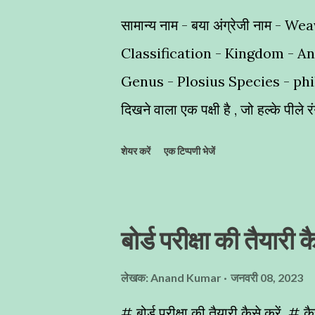
सामान्य नाम - बया अंग्रेजी नाम - Wea
Classification - Kingdom - A
Genus - Plosius Species - philippi
दिखने वाला एक पक्षी है , जो हल्के पीले
अद्भुत घोंसलों का निर्माण - यह नन्हा स
शेयर करें
एक टिप्पणी भेजें
लटकता हुआ बेहद ही खूबसूरत घोंसले का
Bird) भी कहा जाता है । ज्यादातर कहां
पेड़ों पर देखें हैं,जो अद्भुत कारीगरी का
बोर्ड परीक्षा की तैयारी क
पक्षियों द्वारा किया जाता है । इन्हें आप
समूह में रहना पसन्द करते हैैं , क्योंकि इ
लेखक:
Anand Kumar
जनवरी 08, 2023
होती है । बया प्रजाति के पक्षी पूरे भार
# बोर्ड परीक्षा की तैयारी कैसे करें # कै