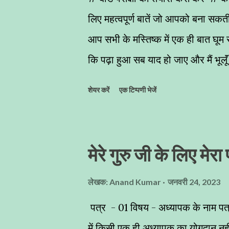
है। इनका स्वर चीं ...
लिए महत्वपूर्ण बातें जो आपको बना सकती ह
आप सभी के मस्तिष्क में एक ही बात घूम रह
कि पढ़ा हुआ सब याद हो जाए और मैं भूलूॅं
में कॉपी कैसे लिखें कि आपको आपकी मे
शेयर करें
एक टिप्पणी भेजें
शिकायत रहती है कि सर मैंने सभी प्रश्न
आज आप सबको कुछ महत्वपूर्ण बातें बताने 
कारगर सिद्ध हो सकती हैं। बोर्ड परीक्षा 
मेरे गुरु जी के लिए मेरा
बच्चों में घबराहट उत्पन्न हो जाती है वह स
नहीं जो मैं पढ़ रहा हूॅं, याद कर रहा हूॅं, 
लेखक:
Anand Kumar
जनवरी 24, 2023
आप एक अच्छे विद्यार्थी की भाॅंति व्...
पत्र - 01 विषय - अध्यापक के नाम प
में किसी एक ही अध्यापक का योगदान नह