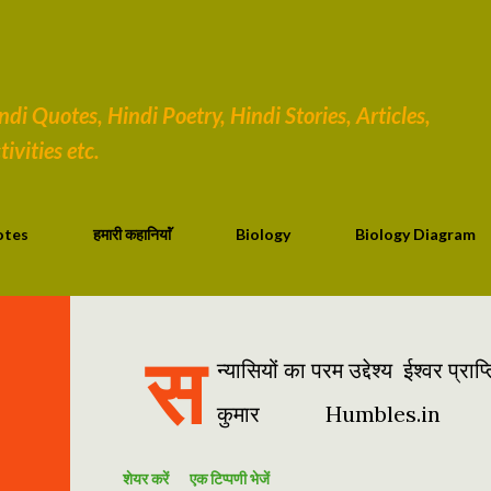
सीधे मुख्य सामग्री पर जाएं
i Quotes, Hindi Poetry, Hindi Stories, Articles,
ivities etc.
otes
हमारी कहानियाॅं
Biology
Biology Diagram
स
न्यासियों का परम उद्देश्य ईश्वर प
कुमार Humbles.in
शेयर करें
एक टिप्पणी भेजें