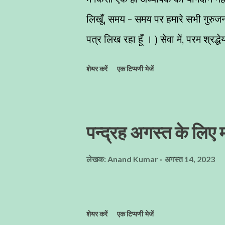
लिखूँ, समय - समय पर हमारे सभी गुरुजनों
पत्र लिख रहा हूँ । ) सेवा में, परम श्रद
"हम्बल" के माध्यम से पत्र लिख रहा हूँ
शेयर करें
एक टिप्पणी भेजें
माध्यम से अपनी श्रद्धा व्यक्त कर रहा ह
क्योंकि जब - जब हमें आपके मार्गदर्शन
हाथ रखकर अपने शुभाशीष से हमें अभिसि
पन्द्रह अगस्त के लिए मह
हमने अर्जित किया वह अतुल्यनीय है , और आ
मेरे साइन्स के गुरुवर..... मैं आपसे बहु
लेखक:
Anand Kumar
अगस्त 14, 2023
चलकर साइन्स टीचर बना , आप अच्छे अध्
शेयर करें
एक टिप्पणी भेजें