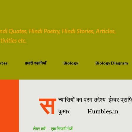
सीधे मुख्य सामग्री पर जाएं
i Quotes, Hindi Poetry, Hindi Stories, Articles,
ivities etc.
otes
हमारी कहानियाॅं
Biology
Biology Diagram
स
न्यासियों का परम उद्देश्य ईश्वर प
कुमार Humbles.in
शेयर करें
एक टिप्पणी भेजें