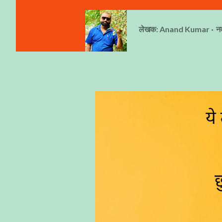
लेखक:
Anand Kumar
न