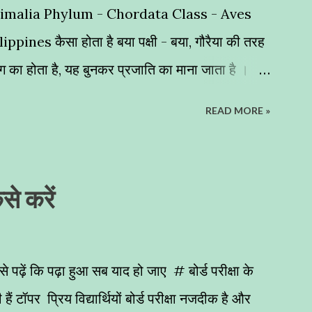
nimalia Phylum - Chordata Class - Aves
nes कैसा होता है बया पक्षी - बया, गौरैया की तरह
 रंग का होता है, यह बुनकर प्रजाति का माना जाता है ।
ा पक्षी घास के छोटे-छोटे तिनको और पत्तियों को बुनकर
READ MORE »
 निर्माण करता है । इसलिए इसे बुनकर पक्षी (Weaver
 बनाते हैं घोंसले - इनके अधिकतर घोंसले हमने खजूर के
 नमूना पेश करते हैं । शायद इनके घोंसलों का निर्माण नर
ैसे करें
 पक्षियों का इंजीनियर कहें तो अतिश्योक्ति न होगी । यह
सकी वजह से इसके बच्चों को परभक्षियों से सुरक्षा प्रदान
तीय उपमहादीप और दक्षिण पूर्वी एशिया में देखने को मिलते
से पढ़ें कि पढ़ा हुआ सब याद हो जाए # बोर्ड परीक्षा के
ैं टॉपर प्रिय विद्यार्थियों बोर्ड परीक्षा नजदीक है और