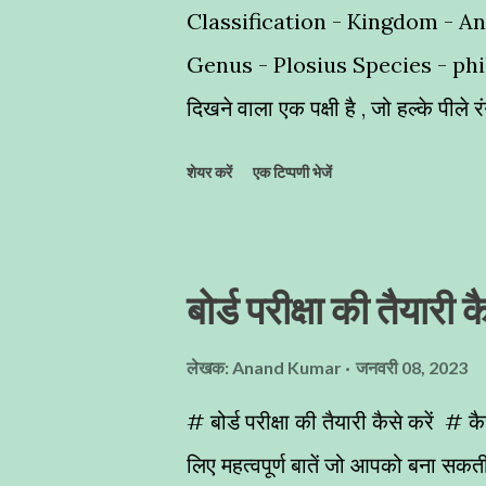
Classification - Kingdom - A
Genus - Plosius Species - philippi
दिखने वाला एक पक्षी है , जो हल्के पीले
अद्भुत घोंसलों का निर्माण - यह नन्हा स
शेयर करें
एक टिप्पणी भेजें
लटकता हुआ बेहद ही खूबसूरत घोंसले का
Bird) भी कहा जाता है । ज्यादातर कहां
पेड़ों पर देखें हैं,जो अद्भुत कारीगरी का
बोर्ड परीक्षा की तैयारी क
पक्षियों द्वारा किया जाता है । इन्हें आप
समूह में रहना पसन्द करते हैैं , क्योंकि इ
लेखक:
Anand Kumar
जनवरी 08, 2023
होती है । बया प्रजाति के पक्षी पूरे भार
# बोर्ड परीक्षा की तैयारी कैसे करें # कै
है। इनका स्वर चीं ...
लिए महत्वपूर्ण बातें जो आपको बना सकती ह