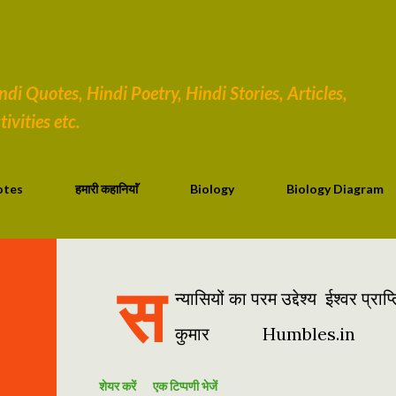
सीधे मुख्य सामग्री पर जाएं
i Quotes, Hindi Poetry, Hindi Stories, Articles,
ivities etc.
otes
हमारी कहानियाॅं
Biology
Biology Diagram
स
न्यासियों का परम उद्देश्य ईश्वर प
कुमार Humbles.in
शेयर करें
एक टिप्पणी भेजें