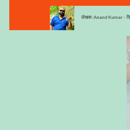
लेखक:
Anand Kumar
द