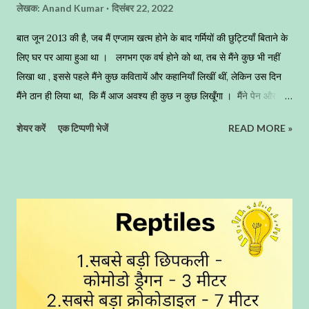
लेखक:
Anand Kumar
दिसंबर 22, 2022
बात जून 2013 की है, जब मैं एग्जाम खत्म होने के बाद गर्मियों की छुट्टियाँ बिताने के
लिए घर पर आया हुआ था । लगभग एक वर्ष होने को था, तब से मैंने कुछ भी नहीं
लिखा था , इससे पहले मैंने कुछ कवितायें और कहानियाँ लिखीं थीं, लेकिन उस दिन
मैंने ठान ही लिया था, कि मैं आज अवश्य ही कुछ न कुछ लिखूँगा । मैंने पेन और
कॉपी ली, और छत पर आ गया । मैं पश्चिम दिशा की ओर बैठ गया, सूर्य बिल्कुल हमारे
शेयर करें
एक टिप्पणी भेजें
READ MORE »
सामने था, जो कुछ समय पश्चात अस्त होने वाला था । जून का महीना था, हवा मध्यम
गति से चल रही थी, जो ठण्डी और सुहावनी थी । आस-पास का वातावरण शान्त था
। मैं अपने साथ एक पेज भी लाया था, जिस पर एक अधूरी गद्य रचना थी, सोचा कि
आज इसे अवश्य पूरा कर लूँगा, मैंने पेन उठाया और उस पर लिखने के लिए कुछ
सोचने लगा, परन्तु कुछ शब्द नहीं बन पा रहे थे, कभी पेन के ऊपरी हिस्से को दाँँतों के
बीच में रखता और कभी अपने मोबाइल फोन को अंगुलियों के सहारे से उसे वृत्ताकार
घुमाता, परन्तु कुछ लिखने के बजाय, मैं मंत्रमुग्ध सा एकटक सामने की ओर देखता
रहता ! और देखता क्यूँ नहीं, सामने एक ऐसी विषय वस्तु ही...