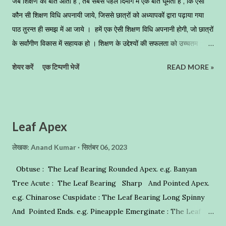
जब शिक्षण की बात आती है , तब सबसे पहले दिमाग में एक बात घूमती है , कि ऐसी
कौन सी शिक्षण विधि अपनायी जाये, जिससे छात्रों को अध्यापकों द्वारा पढ़ाया गया
पाठ तुरन्त ही समझ में आ जाये । हमें एक ऐसी शिक्षण विधि अपनानी होगी, जो छात्रों
के सर्वांगीण विकास में सहायक हो । शिक्षण के उद्देश्यों की सफलता को उच्चतम
ऊंचाई तक पहुंचाने में शिक्षण विधियों का महत्वपूर्ण योगदान है । शिक्षण कार्य की
शेयर करें
एक टिप्पणी भेजें
READ MORE »
आधी सफलता शिक्षण विधियों में निहित है । समुचित शिक्षण विधियों के बिना शिक्षण
उद्देश्यों की सफलता प्राप्ति उसी प्रकार है, जिस प्रकार एक बिना पंखों का पक्षी उड़
तो नहीं सकता परन्तु वह फड़फड़ाता रहता है , ठीक इसी प्रकार अध्यापक भी वगैर
किसी शिक्षण विधि के, वगैर किसी पाठ-योजना के पढ़ाता है , तो वह निश्चित ही अपनी
Leaf Apex
ऊर्जा को फालतू में व्यय करता है , और उसे सही मायनों में परिवर्तित करने में असफल
रहता है । शिक्षण विधि की सफलता शिक्षक , विद्यार्थी ,पाठ्यवस्तु पर निर्भर करती है
लेखक:
Anand Kumar
सितंबर 06, 2023
। छात्र को सीखने के लिए शिक्षक का ज्ञान उतना महत्वपूर्ण नहीं है , जितनी कि
Obtuse : The Leaf Bearing Rounded Apex. e.g. Banyan
शिक्षक द्वारा प्रयुक्त शिक्षण विधि । क्योंकि यदि शि...
Tree Acute : The Leaf Bearing Sharp And Pointed Apex.
e.g. Chinarose Cuspidate : The Leaf Bearing Long Spinny
And Pointed Ends. e.g. Pineapple Emerginate : The Leaf
Bearing A Deep Notch On The Apex. e.g. Bauhinia - Anand