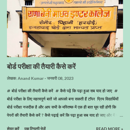
करते हैैं , क्योंकि इसकी वजह से इसके बच्चों को परभक्षियों से सुरक्षा प्रदान होती है
। बया प्रजाति के पक्षी पूरे भारतीय उपमहादीप और दक्षिण पूर्वी एशिया में देखने को
मिलते है। इनका स्वर चीं ...
बोर्ड परीक्षा की तैयारी कैसे करें
लेखक:
Anand Kumar
जनवरी 08, 2023
# बोर्ड परीक्षा की तैयारी कैसे करें # कैसे पढ़ें कि पढ़ा हुआ सब याद हो जाए #
बोर्ड परीक्षा के लिए महत्वपूर्ण बातें जो आपको बना सकती हैं टॉपर प्रिय विद्यार्थियों
बोर्ड परीक्षा नजदीक है और आप सभी के मस्तिष्क में एक ही बात घूम रही होगी कि
पेपरों की तैयारी कैसे करें ? कैसे पढ़ाई करें कि पढ़ा हुआ सब याद हो जाए और मैं भूलूॅं
भी ना । साथ ही मैं आपको यह समझा दूॅंगा कि बोर्ड परीक्षा में कॉपी कैसे लिखें कि
शेयर करें
एक टिप्पणी भेजें
READ MORE »