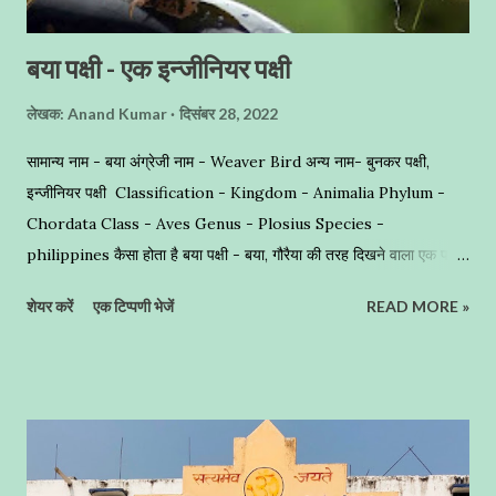
बया पक्षी - एक इन्जीनियर पक्षी
लेखक:
Anand Kumar
दिसंबर 28, 2022
सामान्य नाम - बया अंग्रेजी नाम - Weaver Bird अन्य नाम- बुनकर पक्षी,
इन्जीनियर पक्षी Classification - Kingdom - Animalia Phylum -
Chordata Class - Aves Genus - Plosius Species -
philippines कैसा होता है बया पक्षी - बया, गौरैया की तरह दिखने वाला एक पक्षी
है , जो हल्के पीले रंग का होता है, यह बुनकर प्रजाति का माना जाता है । अद्भुत
शेयर करें
एक टिप्पणी भेजें
READ MORE »
घोंसलों का निर्माण - यह नन्हा सा पक्षी घास के छोटे-छोटे तिनको और पत्तियों को
बुनकर लटकता हुआ बेहद ही खूबसूरत घोंसले का निर्माण करता है । इसलिए इसे
बुनकर पक्षी (Weaver Bird) भी कहा जाता है । ज्यादातर कहां बनाते हैं घोंसले -
इनके अधिकतर घोंसले हमने खजूर के पेड़ों पर देखें हैं,जो अद्भुत कारीगरी का नमूना
पेश करते हैं । शायद इनके घोंसलों का निर्माण नर पक्षियों द्वारा किया जाता है । इन्हें
आप पक्षियों का इंजीनियर कहें तो अतिश्योक्ति न होगी । यह समूह में रहना पसन्द