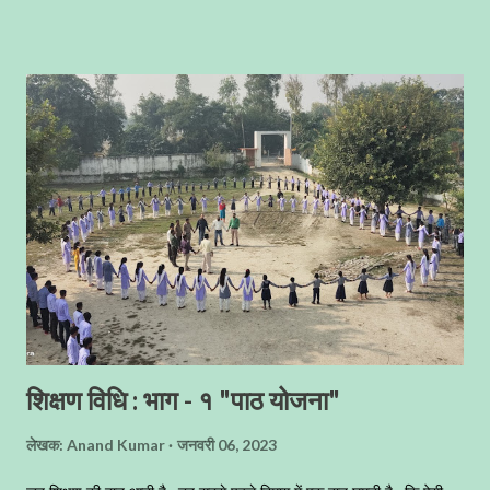
है अथवा किसी कारणवश काॅन्टीनुअशली पढ़ाई नहीं कर पाए, तो उनके लिए यह समय
कठिन साबित हो सकता है । अब आप वगैर कोई समय गंवाए अपनी पूरी ताकत और
पूरा समय परीक्षा की तैयारी में झोंक दीजिए । यदि आपने अभी मेहनत नहीं की तो पूरी
जिंदगी यह मलाल रहेगा कि काश अच्छे से मेहनत कर ली होती, तो आज इस मार्कशीट
पर अच्छे नम्बर लिखे होते । जब - जब आप मार्कशीट देखेंगे तब - तब आपका मन
आपको ही कोसेगा, और आप बार - बार ग्लानि से भरते रहेंगे । वैसे तमाम नौकरियों में
आपके एकेडमिक अंको का ज्यादा महत्व नहीं ह...
शिक्षण विधि : भाग - १ "पाठ योजना"
लेखक:
Anand Kumar
जनवरी 06, 2023