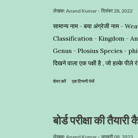
लेखक:
Anand Kumar
दिसंबर 28, 2022
सामान्य नाम - बया अंग्रेजी नाम - Wea
Classification - Kingdom - A
Genus - Plosius Species - philippi
दिखने वाला एक पक्षी है , जो हल्के पीले
अद्भुत घोंसलों का निर्माण - यह नन्हा स
शेयर करें
एक टिप्पणी भेजें
लटकता हुआ बेहद ही खूबसूरत घोंसले का
Bird) भी कहा जाता है । ज्यादातर कहां
पेड़ों पर देखें हैं,जो अद्भुत कारीगरी का
बोर्ड परीक्षा की तैयारी क
पक्षियों द्वारा किया जाता है । इन्हें आप
समूह में रहना पसन्द करते हैैं , क्योंकि इ
लेखक:
Anand Kumar
जनवरी 08, 2023