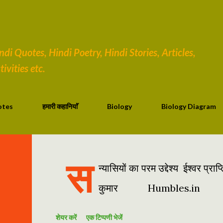
सीधे मुख्य सामग्री पर जाएं
i Quotes, Hindi Poetry, Hindi Stories, Articles,
ivities etc.
otes
हमारी कहानियाॅं
Biology
Biology Diagram
स
न्यासियों का परम उद्देश्य ईश्वर प
कुमार Humbles.in
शेयर करें
एक टिप्पणी भेजें