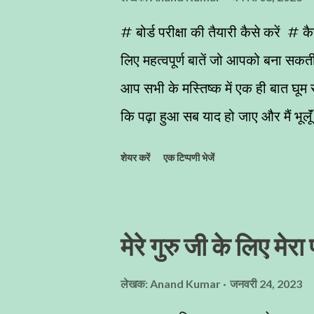
होती है । बया प्रजाति के पक्षी पूरे भार
# बोर्ड परीक्षा की तैयारी कैसे करें # कै
है। इनका स्वर चीं ...
लिए महत्वपूर्ण बातें जो आपको बना सकती ह
आप सभी के मस्तिष्क में एक ही बात घूम रह
कि पढ़ा हुआ सब याद हो जाए और मैं भूलूॅं
में कॉपी कैसे लिखें कि आपको आपकी मे
शेयर करें
एक टिप्पणी भेजें
शिकायत रहती है कि सर मैंने सभी प्रश्न
आज आप सबको कुछ महत्वपूर्ण बातें बताने 
कारगर सिद्ध हो सकती हैं। बोर्ड परीक्षा 
मेरे गुरु जी के लिए मेरा
बच्चों में घबराहट उत्पन्न हो जाती है वह स
नहीं जो मैं पढ़ रहा हूॅं, याद कर रहा हूॅं, 
लेखक:
Anand Kumar
जनवरी 24, 2023
आप एक अच्छे विद्यार्थी की भाॅंति व्...