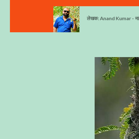
लेखक:
Anand Kumar
म