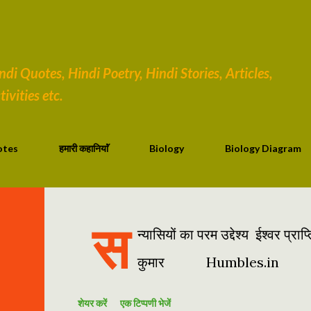
सीधे मुख्य सामग्री पर जाएं
i Quotes, Hindi Poetry, Hindi Stories, Articles,
ivities etc.
otes
हमारी कहानियाॅं
Biology
Biology Diagram
स
न्यासियों का परम उद्देश्य ईश्वर प
कुमार Humbles.in
शेयर करें
एक टिप्पणी भेजें